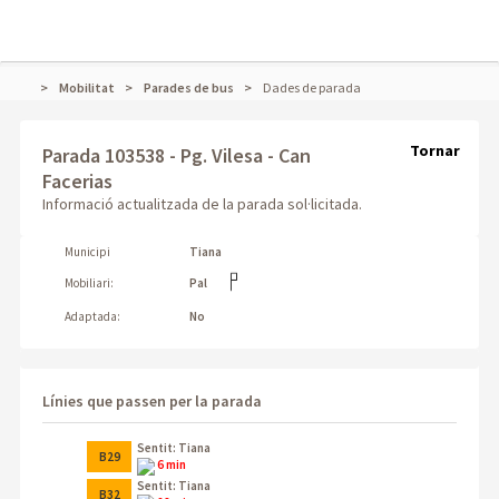
Mobilitat
Parades de bus
Dades de parada
Tornar
Parada 103538 - Pg. Vilesa - Can
Facerias
Informació actualitzada de la parada sol·licitada.
Municipi
Tiana
Mobiliari:
Pal
Adaptada:
No
Línies que passen per la parada
Sentit: Tiana
B29
6 min
Sentit: Tiana
B32