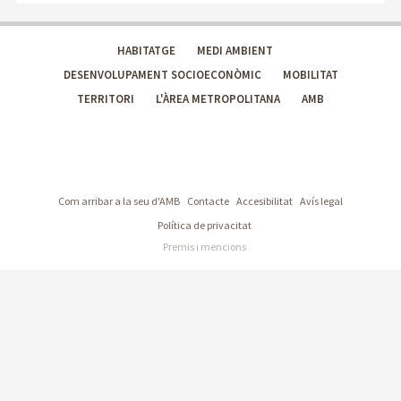
HABITATGE
MEDI AMBIENT
DESENVOLUPAMENT SOCIOECONÒMIC
MOBILITAT
TERRITORI
L'ÀREA METROPOLITANA
AMB
Com arribar a la seu d'AMB
Contacte
Accesibilitat
Avís legal
Política de privacitat
Premis i mencions