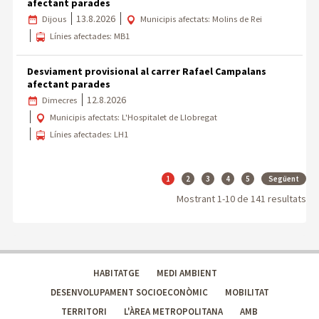
afectant parades
13.8.2026
Dijous
Municipis afectats: Molins de Rei
Línies afectades: MB1
Desviament provisional al carrer Rafael Campalans
afectant parades
12.8.2026
Dimecres
Municipis afectats: L'Hospitalet de Llobregat
Línies afectades: LH1
Paginació
<%=Resources.Resource.Pagina
>
>
>
>
1
2
3
4
5
Següent
%>
<%=Resources.Resource.Pagina
<%=Resources.Resource.Pagin
<%=Resources.Resource.
<%=Resources.Reso
Mostrant
1-10
de
141
resultats
%>
%>
%>
%>
HABITATGE
MEDI AMBIENT
DESENVOLUPAMENT SOCIOECONÒMIC
MOBILITAT
TERRITORI
L'ÀREA METROPOLITANA
AMB