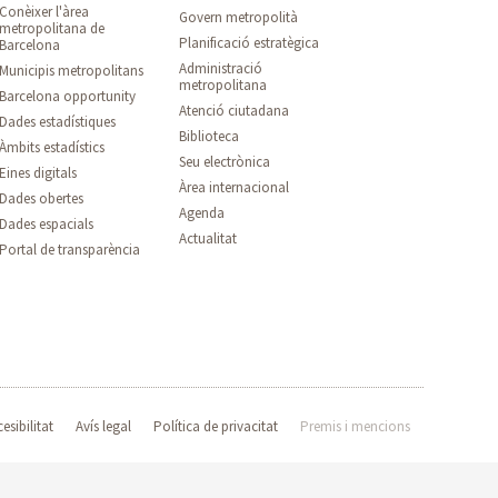
Conèixer l'àrea
Govern metropolità
metropolitana de
Planificació estratègica
Barcelona
Administració
Municipis metropolitans
metropolitana
Barcelona opportunity
Atenció ciutadana
Dades estadístiques
Biblioteca
Àmbits estadístics
Seu electrònica
Eines digitals
Àrea internacional
Dades obertes
Agenda
Dades espacials
Actualitat
Portal de transparència
esibilitat
Avís legal
Política de privacitat
Premis i mencions