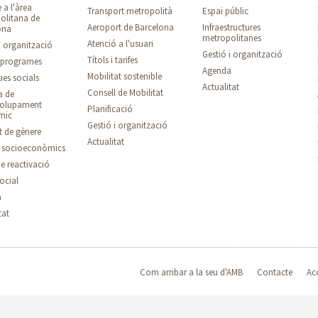
 a l'àrea
Transport metropolità
Espai públic
olitana de
Aeroport de Barcelona
Infraestructures
ona
metropolitanes
Atenció a l'usuari
i organització
Gestió i organització
Títols i tarifes
i programes
Agenda
Mobilitat sostenible
ues socials
Actualitat
Consell de Mobilitat
a de
volupament
Planificació
mic
Gestió i organització
t de gènere
Actualitat
s socioeconòmics
e reactivació
ocial
a
tat
Com arribar a la seu d'AMB
Contacte
Acc