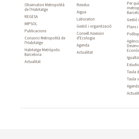
Per què
Observatori Metropolità
Residus
metrop
de l'Habitatge
Aigua
Barcel
REGESA
Laboratori
Gestió 
IMPSOL
Gestió i organització
Plans 
Publicacions
Consell Assessor
Polítiq
Consorci Metropolità de
d'Ecologia
Agènci
l'Habitatge
Agenda
Desen
Habitatge Metròpolis
Econò
Actualitat
Barcelona
Igualta
Actualitat
Estudi
Taula d
Taula s
Agend
Actuali