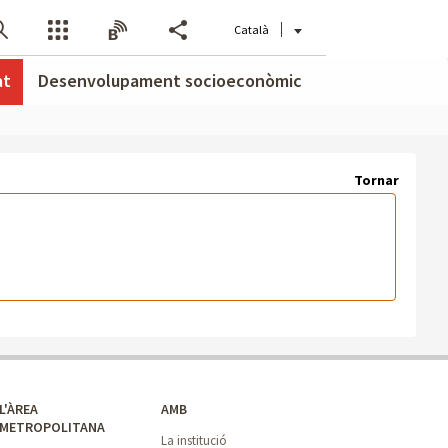
Català
at
Desenvolupament socioeconòmic
Tornar
L'ÀREA
AMB
METROPOLITANA
La institució