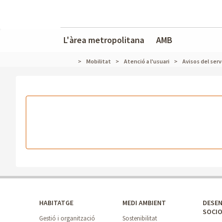
L'àrea metropolitana
AMB
Mobilitat
Atenció a l'usuari
Avisos del serv
HABITATGE
MEDI AMBIENT
DESE
SOCI
Gestió i organització
Sostenibilitat