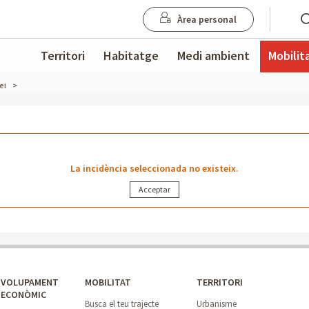
Àrea personal
Territori
Habitatge
Medi ambient
Mobilit
ei
La incidència seleccionada no existeix.
NVOLUPAMENT
MOBILITAT
TERRITORI
OECONÒMIC
Busca el teu trajecte
Urbanisme