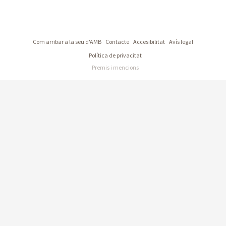
Com arribar a la seu d'AMB
Contacte
Accesibilitat
Avís legal
Política de privacitat
Premis i mencions