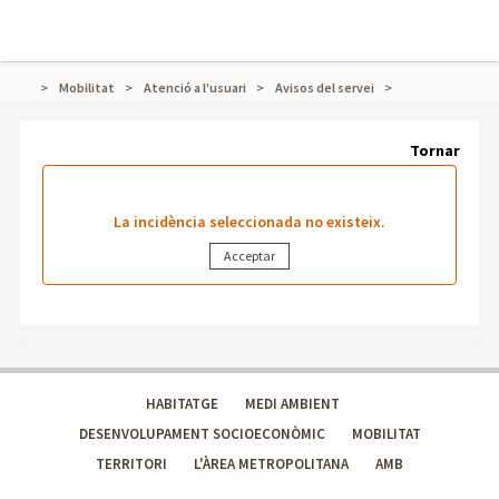
Mobilitat
Atenció a l'usuari
Avisos del servei
Tornar
La incidència seleccionada no existeix.
HABITATGE
MEDI AMBIENT
DESENVOLUPAMENT SOCIOECONÒMIC
MOBILITAT
TERRITORI
L'ÀREA METROPOLITANA
AMB