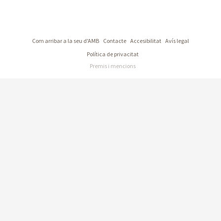
Com arribar a la seu d'AMB
Contacte
Accesibilitat
Avís legal
Política de privacitat
Premis i mencions