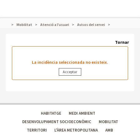
Mobilitat
Atenció a l'usuari
Avisos del servei
Tornar
La incidència seleccionada no existeix.
HABITATGE
MEDI AMBIENT
DESENVOLUPAMENT SOCIOECONÒMIC
MOBILITAT
TERRITORI
L'ÀREA METROPOLITANA
AMB