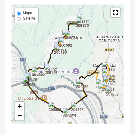
Mapa
Satélite
+
−