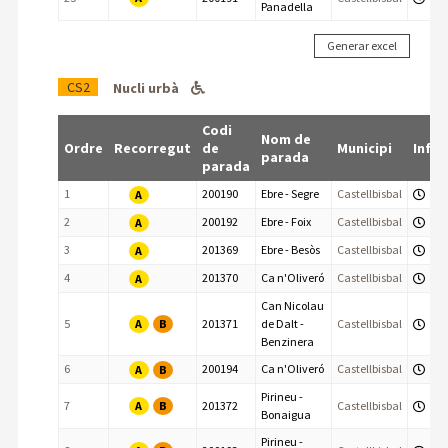
Panadella
CS2
Nucli urbà
Codi
Nom de
Ordre
Recorregut
de
Municipi
Info
parada
parada
1
200190
Ebre - Segre
Castellbisbal
A
2
200192
Ebre - Foix
Castellbisbal
A
3
201369
Ebre - Besòs
Castellbisbal
A
4
201370
Ca n'Oliveró
Castellbisbal
A
Can Nicolau
A
B
5
201371
de Dalt -
Castellbisbal
Benzinera
6
200194
Ca n'Oliveró
Castellbisbal
A
B
Pirineu -
A
B
7
201372
Castellbisbal
Bonaigua
Pirineu -