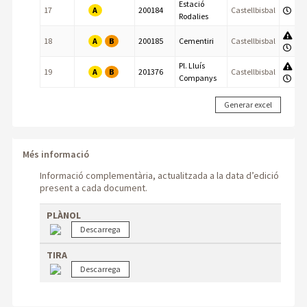
Estació
A
17
200184
Castellbisbal
Rodalies
A
B
18
200185
Cementiri
Castellbisbal
Pl. Lluís
A
B
19
201376
Castellbisbal
Companys
Més informació
Informació complementària, actualitzada a la data d’edició
present a cada document.
PLÀNOL
TIRA