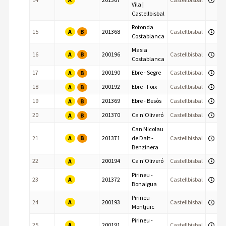
Vila |
Castellbisbal
Rotonda
A
B
15
201368
Castellbisbal
Costablanca
Masia
A
B
16
200196
Castellbisbal
Costablanca
17
200190
Ebre - Segre
Castellbisbal
A
B
18
200192
Ebre - Foix
Castellbisbal
A
B
19
201369
Ebre - Besòs
Castellbisbal
A
B
20
201370
Ca n'Oliveró
Castellbisbal
A
B
Can Nicolau
A
B
21
201371
de Dalt -
Castellbisbal
Benzinera
22
200194
Ca n'Oliveró
Castellbisbal
A
Pirineu -
A
23
201372
Castellbisbal
Bonaigua
Pirineu -
A
24
200193
Castellbisbal
Montjuïc
Pirineu -
A
25
200191
Castellbisbal