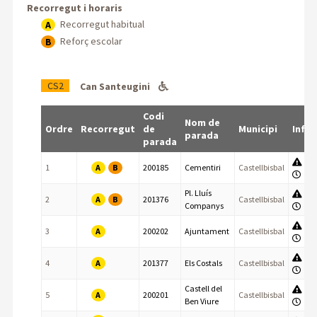
Recorregut i horaris
Recorregut habitual
A
Reforç escolar
B
CS2
Can Santeugini
Codi
Nom de
Ordre
Recorregut
de
Municipi
Info
parada
parada
A
B
1
200185
Cementiri
Castellbisbal
Pl. Lluís
A
B
2
201376
Castellbisbal
Companys
A
3
200202
Ajuntament
Castellbisbal
A
4
201377
Els Costals
Castellbisbal
Castell del
A
5
200201
Castellbisbal
Ben Viure