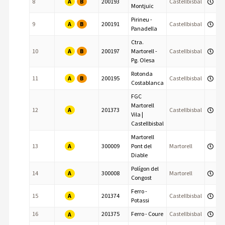
A
B
8
200193
Castellbisbal
Montjuïc
Pirineu -
A
B
9
200191
Castellbisbal
Panadella
Ctra.
A
B
10
200197
Martorell -
Castellbisbal
Pg. Olesa
Rotonda
A
B
11
200195
Castellbisbal
Costablanca
FGC
Martorell
A
12
201373
Castellbisbal
Vila |
Castellbisbal
Martorell
A
13
300009
Pont del
Martorell
Diable
Polígon del
A
14
300008
Martorell
Congost
Ferro -
A
15
201374
Castellbisbal
Potassi
16
201375
Ferro - Coure
Castellbisbal
A