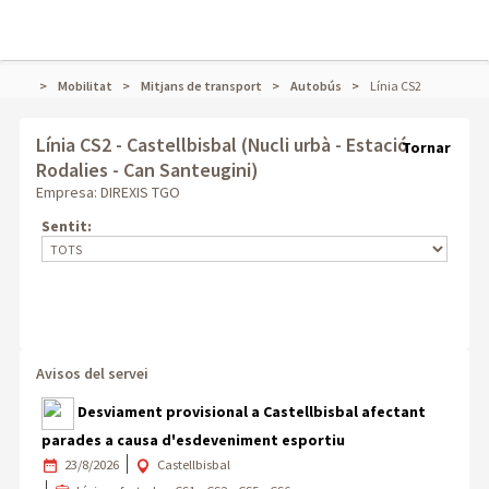
Mobilitat
Mitjans de transport
Autobús
Línia CS2
Línia CS2
- Castellbisbal (Nucli urbà - Estació
Tornar
Rodalies - Can Santeugini)
Empresa: DIREXIS TGO
Sentit:
Avisos del servei
Desviament provisional a Castellbisbal afectant
parades a causa d'esdeveniment esportiu
23/8/2026
Castellbisbal