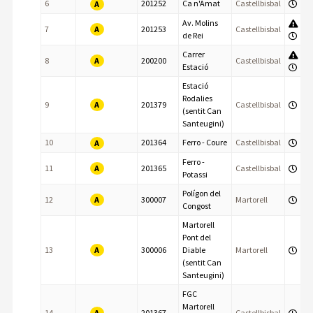
6
201252
Ca n'Amat
Castellbisbal
A
Av. Molins
A
7
201253
Castellbisbal
de Rei
Carrer
A
8
200200
Castellbisbal
Estació
Estació
Rodalies
A
9
201379
Castellbisbal
(sentit Can
Santeugini)
10
201364
Ferro - Coure
Castellbisbal
A
Ferro -
A
11
201365
Castellbisbal
Potassi
Polígon del
A
12
300007
Martorell
Congost
Martorell
Pont del
A
13
300006
Diable
Martorell
(sentit Can
Santeugini)
FGC
Martorell
A
14
201367
Castellbisbal