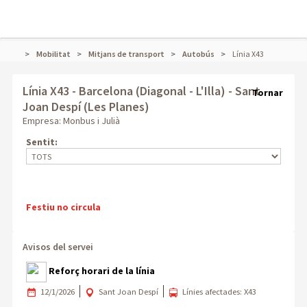
Mobilitat
Mitjans de transport
Autobús
Línia X43
Línia X43
- Barcelona (Diagonal - L'Illa) - Sant
Tornar
Joan Despí (Les Planes)
Empresa: Monbus i Julià
Sentit:
Festiu no circula
Avisos del servei
Reforç horari de la línia
12/1/2026
Sant Joan Despí
Línies afectades: X43