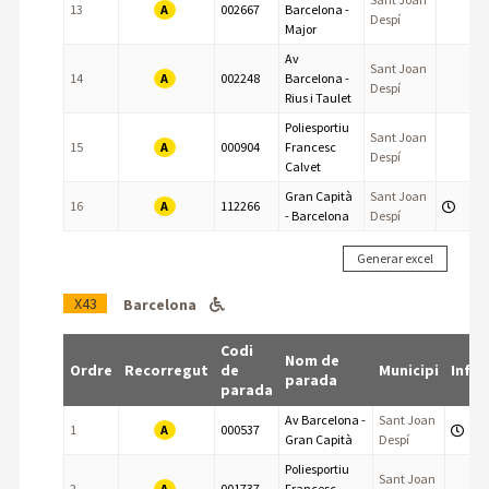
A
13
002667
Barcelona -
Despí
Major
Av
Sant Joan
A
14
002248
Barcelona -
Despí
Rius i Taulet
Poliesportiu
Sant Joan
A
15
000904
Francesc
Despí
Calvet
Gran Capità
Sant Joan
A
16
112266
- Barcelona
Despí
X43
Barcelona
Codi
Nom de
Ordre
Recorregut
de
Municipi
Info
parada
parada
Av Barcelona -
Sant Joan
A
1
000537
Gran Capità
Despí
Poliesportiu
Sant Joan
A
2
001737
Francesc