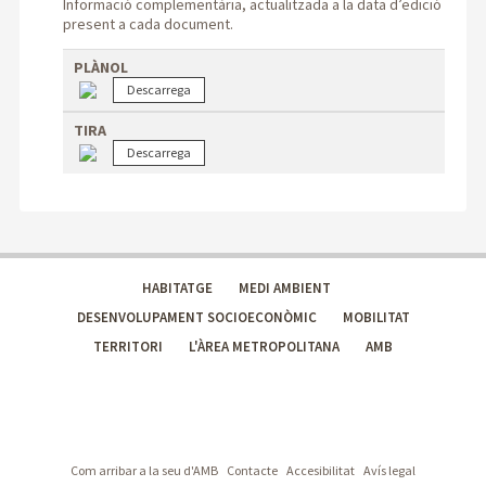
Informació complementària, actualitzada a la data d’edició
present a cada document.
PLÀNOL
TIRA
HABITATGE
MEDI AMBIENT
DESENVOLUPAMENT SOCIOECONÒMIC
MOBILITAT
TERRITORI
L'ÀREA METROPOLITANA
AMB
Com arribar a la seu d'AMB
Contacte
Accesibilitat
Avís legal