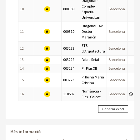
Diagonal -
Complex
A
10
000309
Barcelona
Esportiu
Universitari
Diagonal - Av
A
11
000310
Doctor
Barcelona
Marañón
ETS
A
12
003233
Barcelona
d'Arquitectura
13
003222
Palau Reial
Barcelona
A
14
003234
Pl. Pius XII
Barcelona
A
Pl Reina Maria
A
15
003223
Barcelona
Cristina
Numància -
A
16
110502
Barcelona
Flos i Calcat
Més informació