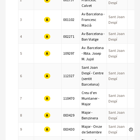
Despí
Calvet
Av Barcelona -
Sant Joan
A
3
001102
Francesc
Despí
Macià
Av Barcelona -
Sant Joan
A
4
002271
Bon Viatge
Despí
Av. Barcelona
Sant Joan
A
5
109297
- Rbla. Josep
Despí
M. Jujol
Sant Joan
Despí - Centre
Sant Joan
A
6
112327
(sentit
Despí
Barcelona)
Creu d'en
Sant Joan
A
7
110470
Muntaner -
Despí
Major
Major -
Sant Joan
A
8
003429
Benzinera
Despí
Major - Onze
Sant Joan
A
9
003430
de Setembre
Despí