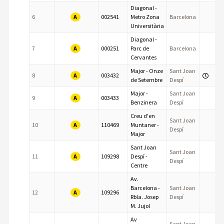
Diagonal -
A
6
002541
Metro Zona
Barcelona
Universitària
Diagonal -
A
7
000251
Parc de
Barcelona
Cervantes
Major - Onze
Sant Joan
A
8
003432
de Setembre
Despí
Major -
Sant Joan
A
9
003433
Benzinera
Despí
Creu d'en
Sant Joan
A
10
110469
Muntaner -
Despí
Major
Sant Joan
Sant Joan
A
11
109298
Despí -
Despí
Centre
Av.
Barcelona -
Sant Joan
A
12
109296
Rbla. Josep
Despí
M. Jujol
Av
Sant Joan