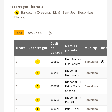
Recorregut i horaris
Barcelona (Diagonal - L'Illa) - Sant Joan Despí (Les
A
Planes)
X43
St. Joan D.
Codi
Nom de
Ordre
Recorregut
de
Municipi
Info
parada
parada
Numància -
A
1
110502
Barcelona
Flos i Calcat
Diagonal -
A
2
000483
Barcelona
Numància
Diagonal - Pl
A
3
000237
Reina Maria
Barcelona
Cristina
Diagonal - Pl
A
4
000766
Barcelona
Pius XII
5
000021
Palau Reial
Barcelona
A