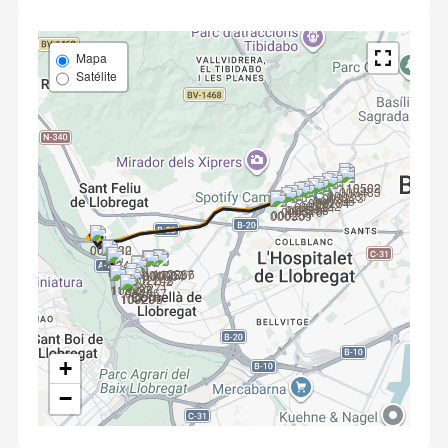
Mapa
Satélite
+
−