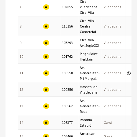
Ctra.
A
7
102055
Viladecans -
Viladecans
Ctra. Vila
Ctra. Vila -
A
8
110156
Centre
Viladecans
Comercial
Ctra. Vila -
A
9
107293
Viladecans
Av. Segle XXI
Plaça Saint
A
10
101762
Viladecans
Herblain
Av.
A
11
100558
Generalitat -
Viladecans
Pi i Margall
Hospital de
A
12
100556
Viladecans
Viladecans
Av.
A
13
100562
Generalitat -
Viladecans
Roca
Rambla -
A
14
106377
Gavà
Estació
American
A
15
106466
Gavà