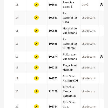
Rambla -
A
13
101656
Gavà
Estació
Av.
A
14
100567
Generalitat -
Viladecans
Roca
Hospital de
A
15
100565
Viladecans
Viladecans
Av.
A
16
108665
Generalitat -
Viladecans
Pi i Margall
Pl. Europa -
A
17
100574
Viladecans
Viladecans
Plaça Saint
A
18
109218
Viladecans
Herblain
Ctra. Vila -
A
19
101765
Viladecans
Av. Segle XXI
Ctra. Vila -
A
20
110157
Centre
Viladecans
Comercial
Ctra. Vila -
A
21
101764
Ctra.
Viladecans