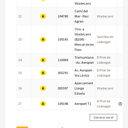
Viladecans
Camí del
A
22
104780
Mar - Parc
Viladecans
Agrari
Ctra. a
Viladecans
Sant Boi de
A
23
109143
(B204) -
Llobregat
Mercat de les
Flors
Tramuntana
El Prat de
A
24
110069
- Av. Aeroport
Llobregat
Av. Aeroport -
El Prat de
A
25
003291
Via Làctia
Llobregat
Aparcament
A
26
003307
Llarga
Viladecans
Estada
El Prat de
A
27
109198
Aeroport T1
Llobregat