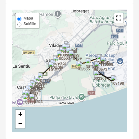
Mapa
Satélite
+
−