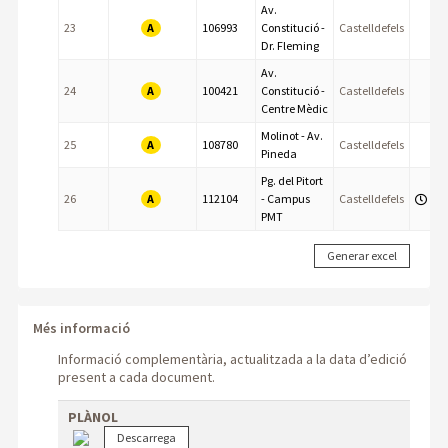
Av.
A
23
106993
Constitució -
Castelldefels
Dr. Fleming
Av.
A
24
100421
Constitució -
Castelldefels
Centre Mèdic
Molinot - Av.
A
25
108780
Castelldefels
Pineda
Pg. del Pitort
A
26
112104
- Campus
Castelldefels
PMT
Més informació
Informació complementària, actualitzada a la data d’edició
present a cada document.
PLÀNOL