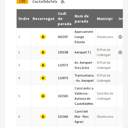
L99
Castelldefels
Codi
Nom de
Ordre
Recorregut
de
Municipi
Info
parada
parada
Aparcament
A
1
003307
Llarga
Viladecans
Estada
El Prat de
A
2
109198
Aeroport T1
Llobregat
Av. Aeroport -
El Prat de
A
3
110573
Via Làctia
Llobregat
Tramuntana
El Prat de
A
4
110070
- Av. Aeroport
Llobregat
Camí antic a
València -
Sant Boi de
A
5
101565
Autovia de
Llobregat
Castelldefels
Camí del
A
6
101566
Mar - Parc
Viladecans
Agrari