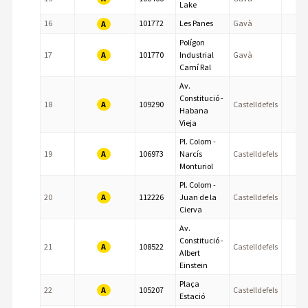
Lake
16
101772
Les Panes
Gavà
A
Polígon
A
17
101770
Industrial
Gavà
Camí Ral
Av.
Constitució -
A
18
109290
Castelldefels
Habana
Vieja
Pl. Colom -
A
19
106973
Narcís
Castelldefels
Monturiol
Pl. Colom -
A
20
112226
Juan de la
Castelldefels
Cierva
Av.
Constitució -
A
21
108522
Castelldefels
Albert
Einstein
Plaça
A
22
105207
Castelldefels
Estació