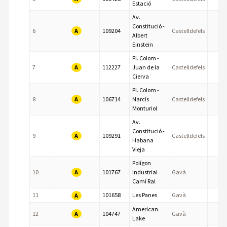
Estació
Av.
Constitució -
A
6
109204
Castelldefels
Albert
Einstein
Pl. Colom -
A
7
112227
Juan de la
Castelldefels
Cierva
Pl. Colom -
A
8
106714
Narcís
Castelldefels
Monturiol
Av.
Constitució -
A
9
109291
Castelldefels
Habana
Vieja
Polígon
A
10
101767
Industrial
Gavà
Camí Ral
11
101658
Les Panes
Gavà
A
American
A
12
104747
Gavà
Lake