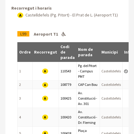
Recorregut i horaris
Castelldefels (Pg. Pitort) - El Prat de L. (Aeroport T1)
A
L99
Aeroport T1
Codi
Nom de
Ordre
Recorregut
de
Municipi
Info
parada
parada
Pg. del Pitort
A
1
110543
- Campus
Castelldefels
PMT
2
108779
CAP Can Bou
Castelldefels
A
Av.
A
3
100425
Constitució -
Castelldefels
Av. 301
Av.
A
4
100420
Constitució -
Castelldefels
Dr. Fleming
Plaça
A
5
100428
Castelldefels