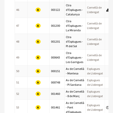
Ctra
Cornellà de
A
46
003122
d'Esplugues -
Llobregat
Catalunya
Ctra
Cornellà de
A
47
001200
d'Esplugues -
Llobregat
La Miranda
Ctra
Cornellà de
A
48
001201
d'Esplugues -
Llobregat
Pl del Sol
Ctra
Cornellà de
A
49
000643
d'Esplugues -
Llobregat
Les Garrigues
Av de Cornellà
Esplugues
A
50
000151
- Montesa
de Llobregat
Av de Cornellà
Esplugues
A
51
000748
- Pl Sardana
de Llobregat
Av de Cornellà
Esplugues
A
52
001460
- 8 de Març
de Llobregat
Av de Cornellà
Esplugues
A
53
001461
- Pont
de Llobregat
d'Esplugues