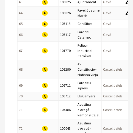
63
106825
Ajuntament
Gavà
A
Pavelló Jacme
A
64
106826
Gavà
March
65
107113
Can Ribes
Gavà
A
Parc del
A
66
107117
Gavà
Calamot
Polígon
A
67
101770
Industrial
Gavà
Camí Ral
Av.
A
68
109290
Constitució -
Castelldefels
Habana Vieja
Parc dels
A
69
106711
Castelldefels
Xiprers
70
106712
Els Canyars
Castelldefels
A
Agustina
A
71
107486
d'Aragó -
Castelldefels
Ramón y Cajal
Agustina
A
72
100043
d'Aragó -
Castelldefels