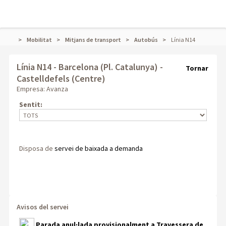
Mobilitat
Mitjans de transport
Autobús
Línia N14
Línia N14
- Barcelona (Pl. Catalunya) -
Tornar
Castelldefels (Centre)
Empresa: Avanza
Sentit:
Disposa de
servei de baixada a demanda
Avisos del servei
Parada anul·lada provisionalment a Travessera de