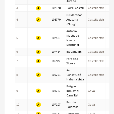
Jurado
3
107128
CAP El Castell
Castelldefels
A
Dr. Marañón -
A
4
106770
Agustina
Castelldefels
d'Aragó
Antonio
Machado -
A
5
107483
Castelldefels
Narcís
Monturiol
6
107484
Els Canyars
Castelldefels
A
Parc dels
A
7
106972
Castelldefels
Xiprers
Av.
A
8
109291
Constitució -
Castelldefels
Habana Vieja
Polígon
A
9
101767
Industrial
Gavà
Camí Ral
Parc del
A
10
107107
Gavà
Calamot
11
107141
Can Ribes
Gavà
A