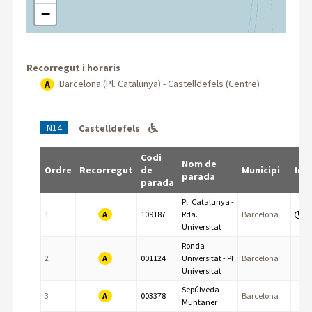
−
Recorregut i horaris
Barcelona (Pl. Catalunya) - Castelldefels (Centre)
A
N14
Castelldefels
Codi
Nom de
Ordre
Recorregut
de
Municipi
Inf
parada
parada
Pl. Catalunya -
A
1
109187
Rda.
Barcelona
Universitat
Ronda
A
2
001124
Universitat - Pl
Barcelona
Universitat
Sepúlveda -
A
3
003378
Barcelona
Muntaner