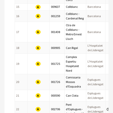
15
009637
Collblanc
Barcelona
A
Collblanc -
A
16
001259
Barcelona
Cardenal Reig
Ctra de
Collblanc -
A
17
001438
Barcelona
Metro Ernest
Lluch
L'Hospitalet
A
18
000905
Can Rigal
de Llobregat
Complex
Esportiu
L'Hospitalet
A
19
001725
Hospitalet
de Llobregat
Nord
Comissaria
Esplugues
A
20
001726
Mossos
de Llobregat
d'Esquadra
Esplugues
A
21
000590
Can Clota
de Llobregat
Pont
Esplugues
A
22
002706
d'Esplugues -
de Llobregat