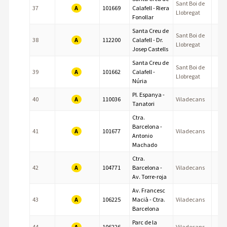
Sant Boi de
A
37
101669
Calafell - Riera
Llobregat
Fonollar
Santa Creu de
Sant Boi de
A
38
112200
Calafell - Dr.
Llobregat
Josep Castells
Santa Creu de
Sant Boi de
A
39
101662
Calafell -
Llobregat
Núria
Pl. Espanya -
A
40
110036
Viladecans
Tanatori
Ctra.
Barcelona -
A
41
101677
Viladecans
Antonio
Machado
Ctra.
A
42
104771
Barcelona -
Viladecans
Av. Torre-roja
Av. Francesc
A
43
106225
Macià - Ctra.
Viladecans
Barcelona
Parc de la
A
44
106226
Viladecans