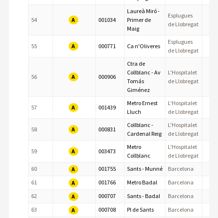
Laureà Miró -
Esplugues
A
54
001034
Primer de
de Llobregat
Maig
Esplugues
A
55
000771
Ca n'Oliveres
de Llobregat
Ctra de
Collblanc - Av
L'Hospitalet
A
56
000906
Tomás
de Llobregat
Giménez
Metro Ernest
L'Hospitalet
A
57
001439
Lluch
de Llobregat
Collblanc -
L'Hospitalet
A
58
000831
Cardenal Reig
de Llobregat
Metro
L'Hospitalet
A
59
003473
Collblanc
de Llobregat
60
001755
Sants - Munné
Barcelona
A
61
001766
Metro Badal
Barcelona
A
62
000707
Sants - Badal
Barcelona
A
63
000708
Pl de Sants
Barcelona
A