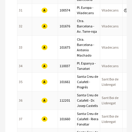
Pl. Europa -
A
31
100574
Viladecans
Viladecans
Ctra.
A
32
101676
Barcelona -
Viladecans
Av. Torre-roja
Ctra.
Barcelona -
A
33
101675
Viladecans
Antonio
Machado
Pl. Espanya -
A
34
110037
Viladecans
Tanatori
Santa Creu de
Sant Boi de
A
35
101661
Calafell -
Llobregat
Progrés
Santa Creu de
Sant Boi de
A
36
112201
Calafell - Dr.
Llobregat
Josep Castells
Santa Creu de
Sant Boi de
A
37
101660
Calafell - Riera
Llobregat
Fonollar