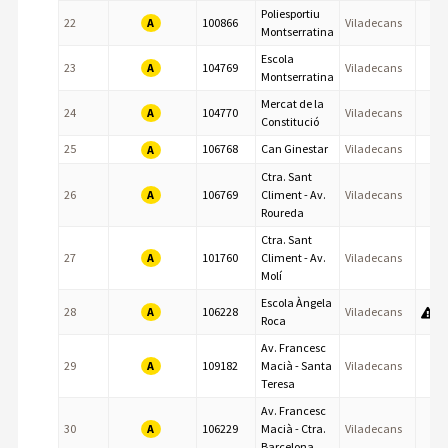
Poliesportiu
A
22
100866
Viladecans
Montserratina
Escola
A
23
104769
Viladecans
Montserratina
Mercat de la
A
24
104770
Viladecans
Constitució
25
106768
Can Ginestar
Viladecans
A
Ctra. Sant
A
26
106769
Climent - Av.
Viladecans
Roureda
Ctra. Sant
A
27
101760
Climent - Av.
Viladecans
Molí
Escola Àngela
A
28
106228
Viladecans
Roca
Av. Francesc
A
29
109182
Macià - Santa
Viladecans
Teresa
Av. Francesc
A
30
106229
Macià - Ctra.
Viladecans
Barcelona