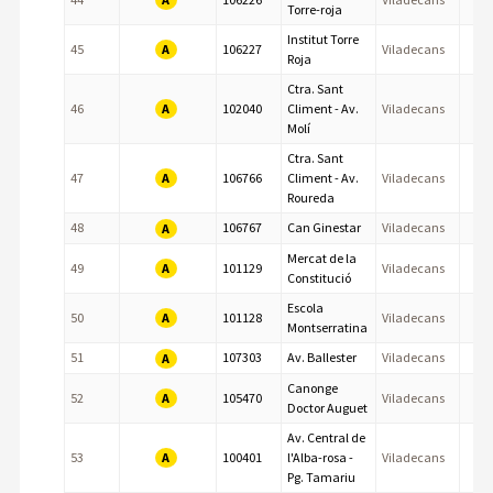
Torre-roja
Institut Torre
A
45
106227
Viladecans
Roja
Ctra. Sant
A
46
102040
Climent - Av.
Viladecans
Molí
Ctra. Sant
A
47
106766
Climent - Av.
Viladecans
Roureda
48
106767
Can Ginestar
Viladecans
A
Mercat de la
A
49
101129
Viladecans
Constitució
Escola
A
50
101128
Viladecans
Montserratina
51
107303
Av. Ballester
Viladecans
A
Canonge
A
52
105470
Viladecans
Doctor Auguet
Av. Central de
A
53
100401
l'Alba-rosa -
Viladecans
Pg. Tamariu