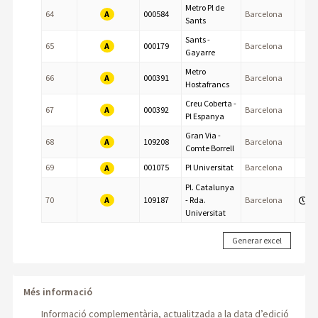
Metro Pl de
A
64
000584
Barcelona
Sants
Sants -
A
65
000179
Barcelona
Gayarre
Metro
A
66
000391
Barcelona
Hostafrancs
Creu Coberta -
A
67
000392
Barcelona
Pl Espanya
Gran Via -
A
68
109208
Barcelona
Comte Borrell
69
001075
Pl Universitat
Barcelona
A
Pl. Catalunya
A
70
109187
- Rda.
Barcelona
Universitat
Més informació
Informació complementària, actualitzada a la data d’edició