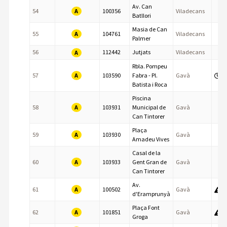
Av. Can
A
54
100356
Viladecans
Batllori
Masia de Can
A
55
104761
Viladecans
Palmer
56
112442
Jutjats
Viladecans
A
Rbla. Pompeu
A
57
103590
Fabra - Pl.
Gavà
Batista i Roca
Piscina
A
58
103931
Municipal de
Gavà
Can Tintorer
Plaça
A
59
103930
Gavà
Amadeu Vives
Casal de la
A
60
103933
Gent Gran de
Gavà
Can Tintorer
Av.
A
61
100502
Gavà
d'Eramprunyà
Plaça Font
A
62
101851
Gavà
Groga