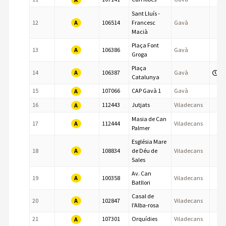
Sant Lluís -
A
12
106514
Francesc
Gavà
Macià
Plaça Font
A
13
106386
Gavà
Groga
Plaça
A
14
106387
Gavà
Catalunya
15
107066
CAP Gavà 1
Gavà
A
16
112443
Jutjats
Viladecans
A
Masia de Can
A
17
112444
Viladecans
Palmer
Església Mare
A
18
108834
de Déu de
Viladecans
Sales
Av. Can
A
19
100358
Viladecans
Batllori
Casal de
A
20
102847
Viladecans
l'Alba-rosa
21
107301
Orquídies
Viladecans
A