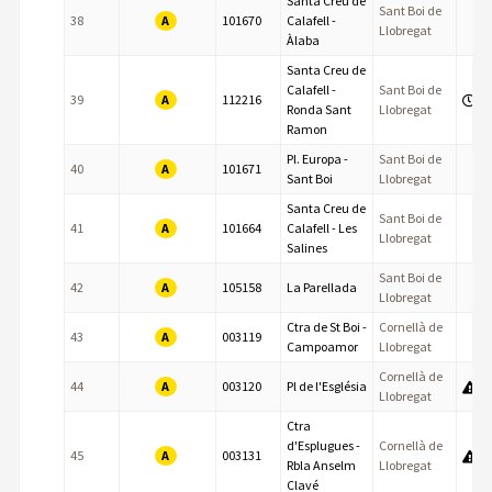
Santa Creu de
Sant Boi de
A
38
101670
Calafell -
Llobregat
Àlaba
Santa Creu de
Calafell -
Sant Boi de
A
39
112216
Ronda Sant
Llobregat
Ramon
Pl. Europa -
Sant Boi de
A
40
101671
Sant Boi
Llobregat
Santa Creu de
Sant Boi de
A
41
101664
Calafell - Les
Llobregat
Salines
Sant Boi de
A
42
105158
La Parellada
Llobregat
Ctra de St Boi -
Cornellà de
A
43
003119
Campoamor
Llobregat
Cornellà de
A
44
003120
Pl de l'Església
Llobregat
Ctra
d'Esplugues -
Cornellà de
A
45
003131
Rbla Anselm
Llobregat
Clavé