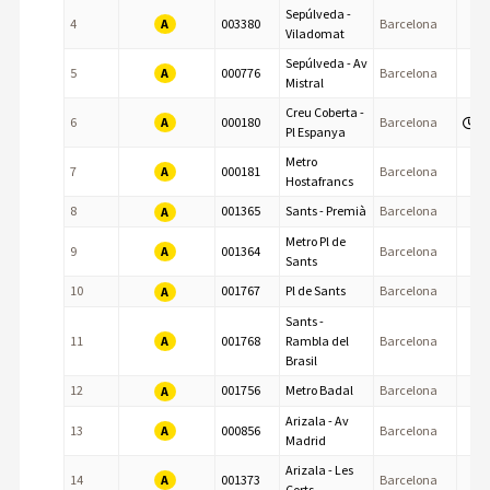
Sepúlveda -
A
4
003380
Barcelona
Viladomat
Sepúlveda - Av
A
5
000776
Barcelona
Mistral
Creu Coberta -
A
6
000180
Barcelona
Pl Espanya
Metro
A
7
000181
Barcelona
Hostafrancs
8
001365
Sants - Premià
Barcelona
A
Metro Pl de
A
9
001364
Barcelona
Sants
10
001767
Pl de Sants
Barcelona
A
Sants -
A
11
001768
Rambla del
Barcelona
Brasil
12
001756
Metro Badal
Barcelona
A
Arizala - Av
A
13
000856
Barcelona
Madrid
Arizala - Les
A
14
001373
Barcelona
Corts