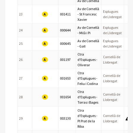
Av de Cornellà
Av de Cornellà
Esplugues
A
23
001411
- St Francesc
de Llobregat
Xavier
Av de Cornellà
Esplugues
A
24
000644
- Milà i Pi
de Llobregat
Av de Cornellà
Esplugues
A
25
000645
- Gall
de Llobregat
Ctra
Cornellà de
A
26
001197
d'Esplugues -
Llobregat
Oliverar
Ctra
Cornellà de
A
27
001653
d'Esplugues -
Llobregat
Feliu i Codina
Ctra
Cornellà de
A
28
001654
d'Esplugues -
Llobregat
Torras i Bages
Ctra
d'Esplugues -
Cornellà de
A
29
003130
Pl Prat de la
Llobregat
Riba