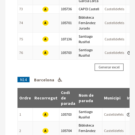
García Lorca
73
105736
CAP El Castell
Castelldefels
A
Biblioteca
A
74
105701
Fernàndez
Castelldefels
Jurado
Santiago
A
75
107136
Castelldefels
Rusiñol
Santiago
A
76
105703
Castelldefels
Rusiñol
N14
Barcelona
Codi
Nom de
Ordre
Recorregut
de
Municipi
Info
parada
parada
Santiago
A
1
105703
Castelldefels
Rusiñol
Biblioteca
A
2
105704
Fernàndez
Castelldefels