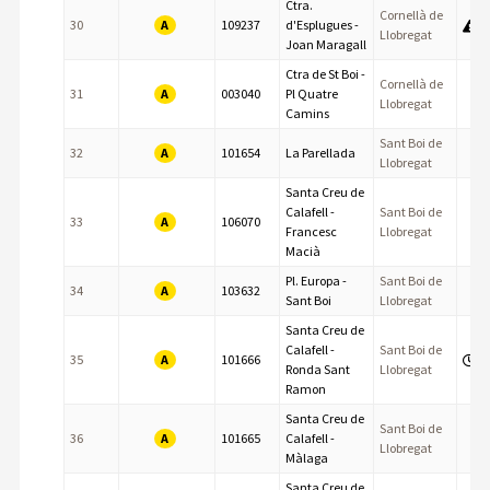
Ctra.
Cornellà de
A
30
109237
d'Esplugues -
Llobregat
Joan Maragall
Ctra de St Boi -
Cornellà de
A
31
003040
Pl Quatre
Llobregat
Camins
Sant Boi de
A
32
101654
La Parellada
Llobregat
Santa Creu de
Calafell -
Sant Boi de
A
33
106070
Francesc
Llobregat
Macià
Pl. Europa -
Sant Boi de
A
34
103632
Sant Boi
Llobregat
Santa Creu de
Calafell -
Sant Boi de
A
35
101666
Ronda Sant
Llobregat
Ramon
Santa Creu de
Sant Boi de
A
36
101665
Calafell -
Llobregat
Màlaga
Santa Creu de