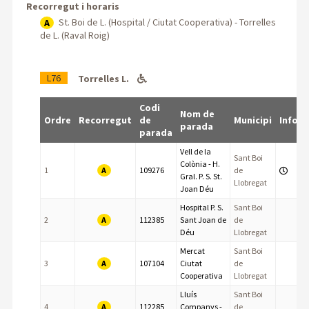
Recorregut i horaris
St. Boi de L. (Hospital / Ciutat Cooperativa) - Torrelles
A
de L. (Raval Roig)
L76
Torrelles L.
Codi
Nom de
Ordre
Recorregut
de
Municipi
Info
parada
parada
Vell de la
Sant Boi
Colònia - H.
A
1
109276
de
Gral. P. S. St.
Llobregat
Joan Déu
Hospital P. S.
Sant Boi
A
2
112385
Sant Joan de
de
Déu
Llobregat
Mercat
Sant Boi
A
3
107104
Ciutat
de
Cooperativa
Llobregat
Lluís
Sant Boi
A
4
112285
Companys -
de