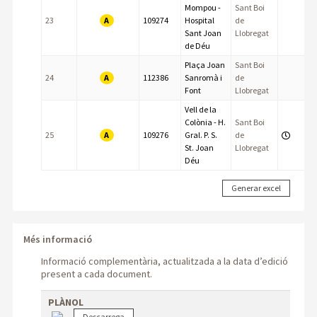
Mompou -
Sant Boi
A
23
109274
Hospital
de
Sant Joan
Llobregat
de Déu
Plaça Joan
Sant Boi
A
24
112386
Sanromà i
de
Font
Llobregat
Vell de la
Colònia - H.
Sant Boi
A
25
109276
Gral. P. S.
de
St. Joan
Llobregat
Déu
Més informació
Informació complementària, actualitzada a la data d’edició
present a cada document.
PLÀNOL