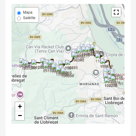
Mapa
Satélite
+
−