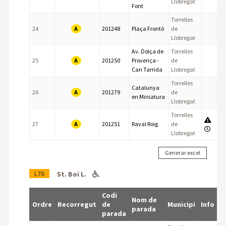
Llobregat
Font
Torrelles
A
24
201248
Plaça Frontó
de
Llobregat
Av. Dolça de
Torrelles
A
25
201250
Provença -
de
Can Tarrida
Llobregat
Torrelles
Catalunya
A
26
201279
de
en Miniatura
Llobregat
Torrelles
A
27
201251
Raval Roig
de
Llobregat
L76
St. Boi L.
Codi
Nom de
Ordre
Recorregut
de
Municipi
Info
parada
parada