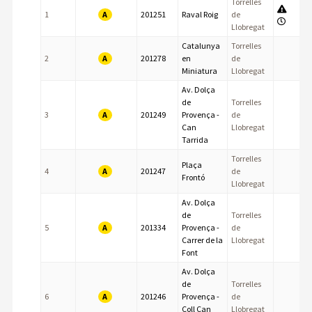
Torrelles
A
1
201251
Raval Roig
de
Llobregat
Catalunya
Torrelles
A
2
201278
en
de
Miniatura
Llobregat
Av. Dolça
de
Torrelles
A
3
201249
Provença -
de
Can
Llobregat
Tarrida
Torrelles
Plaça
A
4
201247
de
Frontó
Llobregat
Av. Dolça
de
Torrelles
A
5
201334
Provença -
de
Carrer de la
Llobregat
Font
Av. Dolça
de
Torrelles
A
6
201246
Provença -
de
Coll Can
Llobregat