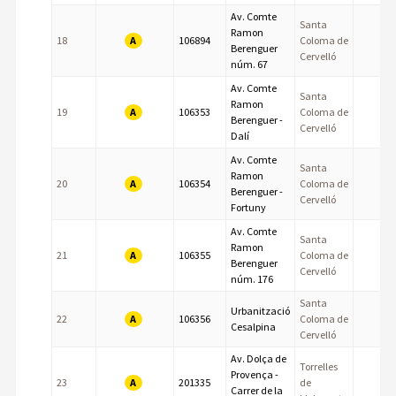
Av. Comte
Santa
Ramon
A
18
106894
Coloma de
Berenguer
Cervelló
núm. 67
Av. Comte
Santa
Ramon
A
19
106353
Coloma de
Berenguer -
Cervelló
Dalí
Av. Comte
Santa
Ramon
A
20
106354
Coloma de
Berenguer -
Cervelló
Fortuny
Av. Comte
Santa
Ramon
A
21
106355
Coloma de
Berenguer
Cervelló
núm. 176
Santa
Urbanització
A
22
106356
Coloma de
Cesalpina
Cervelló
Av. Dolça de
Torrelles
Provença -
A
23
201335
de
Carrer de la