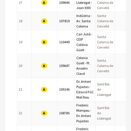
A
17
109646
Llobregat -
Coloma de
Joan XXIII
Cervelló
Indústria -
Santa
A
18
107819
Av. Santa
Coloma de
Coloma
Cervelló
Can Julià -
Santa
CEIP
A
19
110449
Coloma de
Colònia
Cervelló
Güell
Colonia
Santa
Güell - Pl.
A
20
109647
Coloma de
Anselm
Cervelló
Clavé
Dr. Antoni
Sant Boi
Pujadas -
A
21
109146
de
Estació FGC
Llobregat
Molí Nou
Frederic
Sant Boi
Mompou -
A
22
108785
de
Dr. Antoni
Llobregat
Pujadas
Frederic