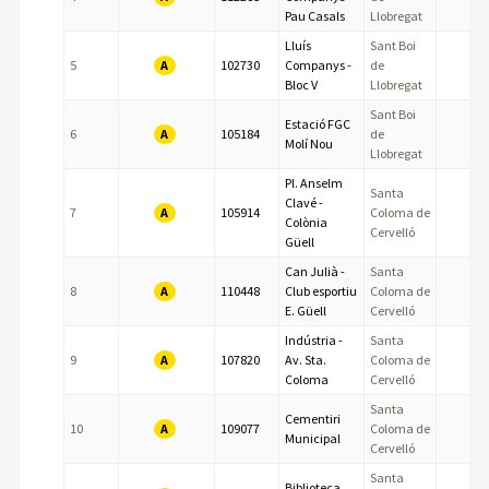
Pau Casals
Llobregat
Lluís
Sant Boi
A
5
102730
Companys -
de
Bloc V
Llobregat
Sant Boi
Estació FGC
A
6
105184
de
Molí Nou
Llobregat
Pl. Anselm
Santa
Clavé -
A
7
105914
Coloma de
Colònia
Cervelló
Güell
Can Julià -
Santa
A
8
110448
Club esportiu
Coloma de
E. Güell
Cervelló
Indústria -
Santa
A
9
107820
Av. Sta.
Coloma de
Coloma
Cervelló
Santa
Cementiri
A
10
109077
Coloma de
Municipal
Cervelló
Santa
Biblioteca