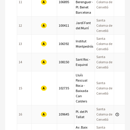
A
11
106895
Berenguer -
Coloma de
Pl. Benet
Cervelló
Barcelona
Santa
Jardí Font
A
12
100411
Coloma de
del Murrí
Cervelló
Santa
Institut
A
13
106392
Coloma de
Montpedrós
Cervelló
Santa
Sant Roc -
A
14
108150
Coloma de
Esquirol
Cervelló
Lluís
Pascual
Santa
Roca -
A
15
102735
Coloma de
Baixada
Cervelló
Can
Calders
Santa
Pl. del Pi
A
16
109645
Coloma de
Tallat
Cervelló
Av. Baix
Santa