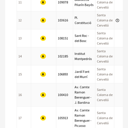
A
11
109078
Coloma de
Pilarín Bayés
Cervelló
Santa
Pl.
A
12
103616
Coloma de
Constitució
Cervelló
Santa
Sant Roc -
A
13
108151
Coloma de
del Bosc
Cervelló
Santa
Institut
A
14
102185
Coloma de
Montpedrós
Cervelló
Santa
Jardí Font
A
15
106893
Coloma de
del Murrí
Cervelló
Av. Comte
Santa
Ramon
A
16
100410
Coloma de
Berenguer -
Cervelló
J. Bardina
Av. Comte
Santa
Ramon
A
17
105913
Coloma de
Berenguer -
Cervelló
Picasso