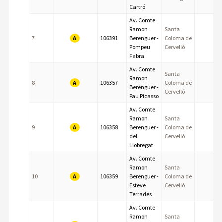
Cartró
Av. Comte
Ramon
Santa
A
7
106391
Berenguer -
Coloma de
Pompeu
Cervelló
Fabra
Av. Comte
Santa
Ramon
A
8
106357
Coloma de
Berenguer -
Cervelló
Pau Picasso
Av. Comte
Ramon
Santa
A
9
106358
Berenguer -
Coloma de
del
Cervelló
Llobregat
Av. Comte
Ramon
Santa
A
10
106359
Berenguer -
Coloma de
Esteve
Cervelló
Terrades
Av. Comte
Ramon
Santa